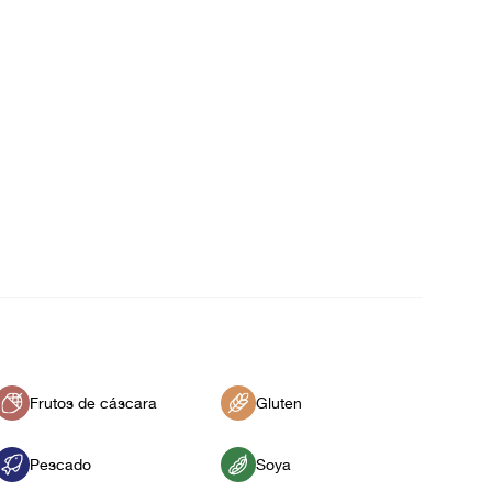
Frutos de cáscara
Gluten
Pescado
Soya