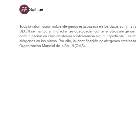
Sulfitos
Toda la información sobre alérgenos está basada en los datos suminist
UDON se manipulan ingredientes que pueden contener otros alérgenos pa
comunicación en caso de alergia o intolerancia algún ingrediente. Les in
alérgenos en los platos. Por ello, la identificación de alérgenos está b
Organización Mundial de la Salud (OMS).