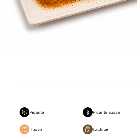
Picante
Picante suave
Huevo
Lácteos