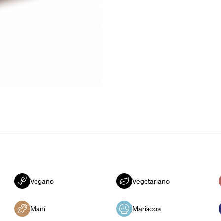
Vegano
Vegetariano
Maní
Mariscos