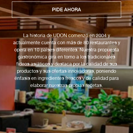
PIDE AHORA
La historia de UDON comenzó en 2004 y
actualmente cuenta con más de 80 restaurantes y
opera en 10 países diferentes. Nuestra propuesta
gastronómica gira en torno a los tradicionales
fideos asiáticos y destaca por la calidad de sus
productos y sus ofertas innovadoras, poniendo
énfasis en ingredientes frescos y de calidad para
elaborar nuestras propias recetas.