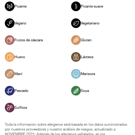
Picante
Picante suave
Vegano
Vegetariano
Frutos de cáscara
Gluten
Huevo
Lácteos
Maní
Mariscos
Pescado
Soya
Sulfitos
Toda la información sobre alérgenos está basada en los datos suministrados
por nuestros proveedores y nuestro análisis de riesgos, actualizado a
NOVIEMBRE 2025. Además de los alérgenos señalados, en los