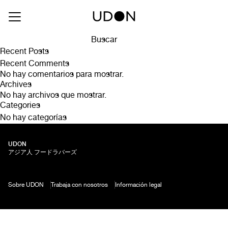
Drink Type:
Aguas
Agua con gas
Buscar
Buscar
Recent Posts
Recent Comments
No hay comentarios para mostrar.
Archives
No hay archivos que mostrar.
Categories
No hay categorías
UDON
アジア人 フードラバーズ
Sobre UDON
Trabaja con nosotros
Información legal