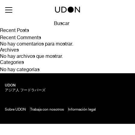
Drink Type:
Carmenere
In Situ Gran Reserva – Carmenere
Buscar
Buscar
Recent Posts
Recent Comments
No hay comentarios para mostrar.
Archives
No hay archivos que mostrar.
Categories
No hay categorías
UDON
アジア人 フードラバーズ
Sobre UDON
Trabaja con nosotros
Información legal