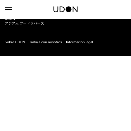
Coca-Cola / Zero
UDON
アジア人 フードラバーズ
Sobre UDON
Trabaja con nosotros
Información legal