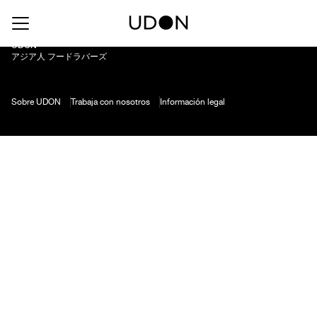
Cortado
UDON
アジア人 フードラバーズ
Sobre UDON
Trabaja con nosotros
Información legal