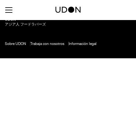
Punti Ferrer Gran Reserva Carmenere
UDON
アジア人 フードラバーズ
Sobre UDON
Trabaja con nosotros
Información legal