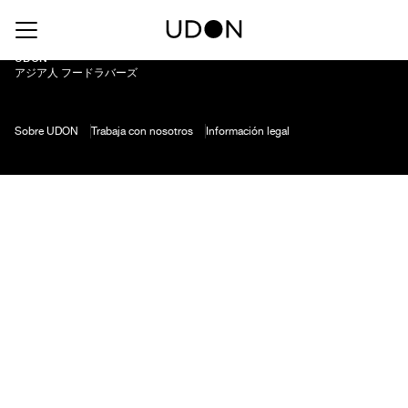
Punti Ferrer Gran Reserva Chardonnay
UDON
アジア人 フードラバーズ
Sobre UDON
Trabaja con nosotros
Información legal