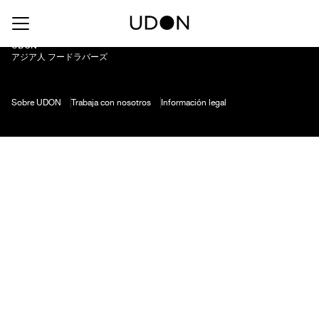
Pisco Sour Clásico
UDON
アジア人 フードラバーズ
Sobre UDON
Trabaja con nosotros
Información legal