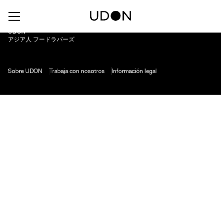
Punti Ferrer G. Reserva – Chardonnay
UDON
アジア人 フードラバーズ
Sobre UDON
Trabaja con nosotros
Información legal