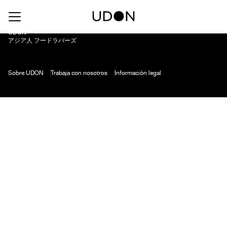
Rose lo Abarca
UDON
アジア人 フードラバーズ
Sobre UDON
Trabaja con nosotros
Información legal