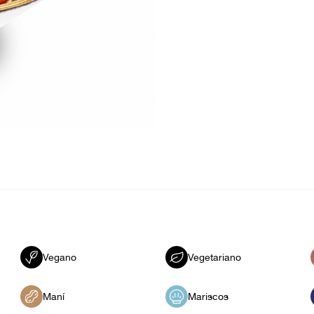
Vegano
Vegetariano
Maní
Mariscos