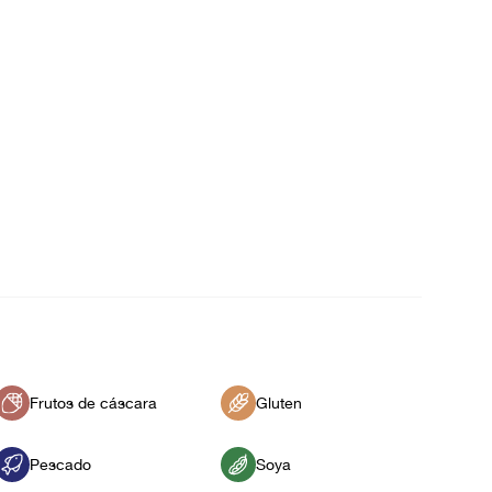
Frutos de cáscara
Gluten
Pescado
Soya