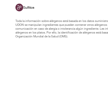
Sulfitos
Toda la información sobre alérgenos está basada en los datos suminist
UDON se manipulan ingredientes que pueden contener otros alérgenos pa
comunicación en caso de alergia o intolerancia algún ingrediente. Les in
alérgenos en los platos. Por ello, la identificación de alérgenos está b
Organización Mundial de la Salud (OMS).