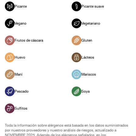
Picante
Picante suave
Vegano
Vegetariano
Frutos de cáscara
Gluten
Huevo
Lácteos
Maní
Mariscos
Pescado
Soya
Sulfitos
Toda la información sobre alérgenos está basada en los datos suministrados
por nuestros proveedores y nuestro análisis de riesgos, actualizado a
NOVIEMBRE 2025. Además de los alérgenos señalados, en los