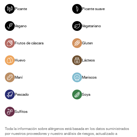
Picante
Picante suave
Vegano
Vegetariano
Frutos de cáscara
Gluten
Huevo
Lácteos
Maní
Mariscos
Pescado
Soya
Sulfitos
Toda la información sobre alérgenos está basada en los datos suministrados
por nuestros proveedores y nuestro análisis de riesgos, actualizado a