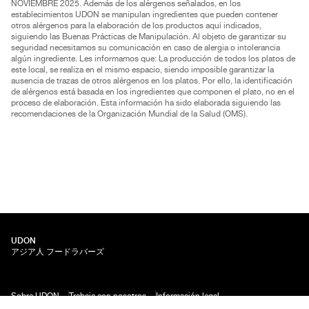
NOVIEMBRE 2025. Además de los alérgenos señalados, en los
establecimientos UDON se manipulan ingredientes que pueden contener
otros alérgenos para la elaboración de los productos aquí indicados,
siguiendo las Buenas Prácticas de Manipulación. Al objeto de garantizar su
seguridad necesitamos su comunicación en caso de alergia o intolerancia
algún ingrediente. Les informamos que: La producción de todos los platos de
este local, se realiza en el mismo espacio, siendo imposible garantizar la
ausencia de trazas de otros alérgenos en los platos. Por ello, la identificación
de alérgenos está basada en los ingredientes que componen el plato, no en el
proceso de elaboración. Esta información ha sido elaborada siguiendo las
recomendaciones de la Organización Mundial de la Salud (OMS).
UDON
アジア人 フードラバーズ
Sobre UDON
Trabaja con nosotros
Información legal