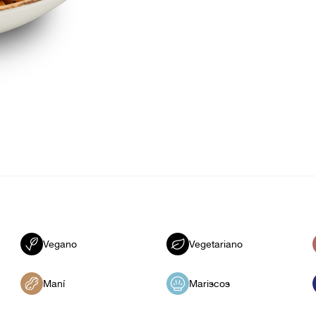
Vegano
Vegetariano
Maní
Mariscos