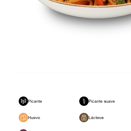
Picante
Picante suave
Huevo
Lácteos