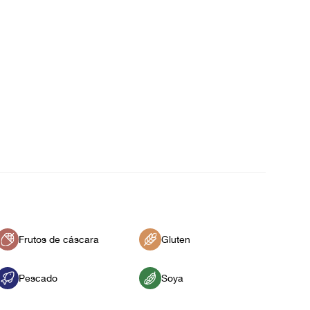
Frutos de cáscara
Gluten
Pescado
Soya