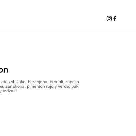
on
etas shiitake, berenjena, brócoli, zapallo
gos, zanahoria, pimentón rojo y verde, pak
 teriyaki.