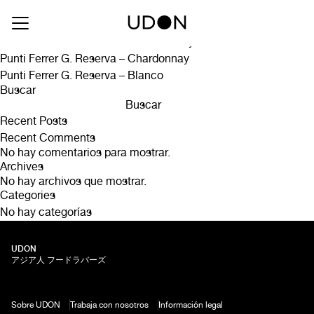
Drink Type:
Vino blanco
Punti Ferrer Gran Reserva Souvignon Blanc
Punti Ferrer Gran Reserva Chardonnay
Punti Ferrer G. Reserva – Chardonnay
Punti Ferrer G. Reserva – Blanco
Buscar
Buscar
Recent Posts
Recent Comments
No hay comentarios para mostrar.
Archives
No hay archivos que mostrar.
Categories
No hay categorías
UDON
アジア人 フードラバーズ
Sobre UDON
Trabaja con nosotros
Información legal